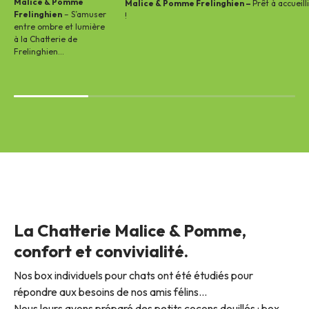
Malice & Pomme
Malice & Pomme Frelinghien –
Prêt à accueill
Frelinghien
– S’amuser
!
entre ombre et lumière
à la Chatterie de
Frelinghien…
La Chatterie Malice & Pomme,
confort et convivialité.
Nos box individuels pour chats ont été étudiés pour
répondre aux besoins de nos amis félins…
Nous leurs avons préparé des petits cocons douillés : box